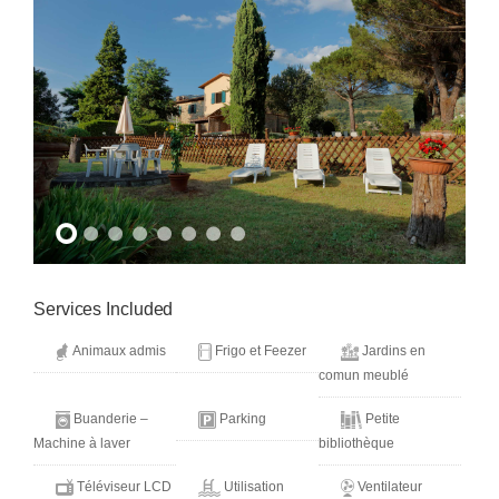
Services Included
Animaux admis
Frigo et Feezer
Jardins en
comun meublé
Buanderie –
Parking
Petite
Machine à laver
bibliothèque
Téléviseur LCD
Utilisation
Ventilateur