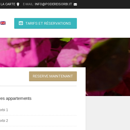
 LA CARTE
E-MAIL:
INFO@PODEREISORBI.IT
TARIFS ET RÉSERVATIONS
RESERVE MAINTENANT
res appartements
orbi 1
orbi 2