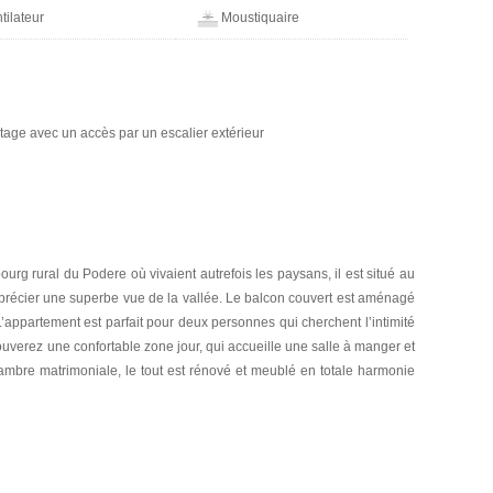
tilateur
Moustiquaire
age avec un accès par un escalier extérieur
bourg rural du Podere où vivaient autrefois les paysans, il est situé au
précier une superbe vue de la vallée. Le balcon couvert est aménagé
’appartement est parfait pour deux personnes qui cherchent l’intimité
ouverez une confortable zone jour, qui accueille une salle à manger et
ambre matrimoniale, le tout est rénové et meublé en totale harmonie