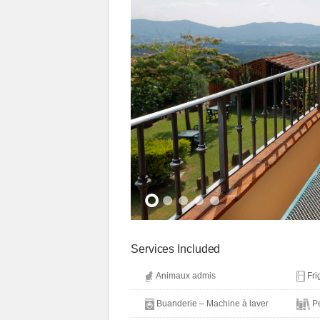
Services Included
Animaux admis
Fri
Buanderie – Machine à laver
Pe