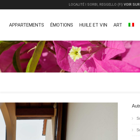
LOCALITÉ I SORBI, REGGELLO (FI)
VOIR SUR
APPARTEMENTS
ÉMOTIONS
HUILE ET VIN
ART
Aut
S
S