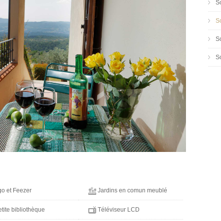
S
S
S
S
go et Feezer
Jardins en comun meublé
tite bibliothèque
Téléviseur LCD