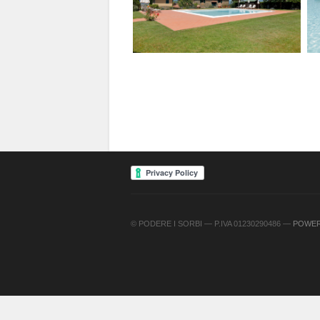
© PODERE I SORBI — P.IVA 01230290486 —
POWER